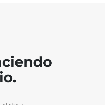
aciendo
io.
el sito y