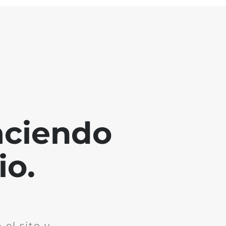
aciendo
io.
el sito y