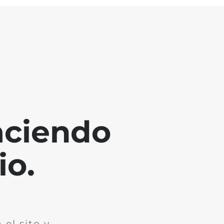
aciendo
io.
el sito y